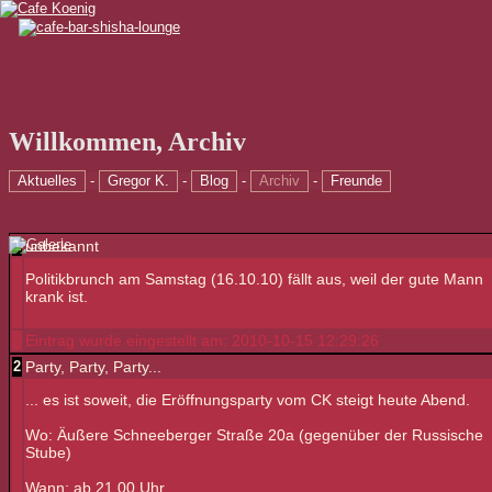
Willkommen
,
Archiv
Aktuelles
-
Gregor K.
-
Blog
-
Archiv
-
Freunde
1
unbekannt
Politikbrunch am Samstag (16.10.10) fällt aus, weil der gute Mann
krank ist.
Eintrag wurde eingestellt am: 2010-10-15 12:29:26
2
Party, Party, Party...
... es ist soweit, die Eröffnungsparty vom CK steigt heute Abend.
Wo: Äußere Schneeberger Straße 20a (gegenüber der Russische
Stube)
Wann: ab 21.00 Uhr