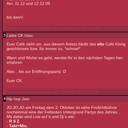
Am: 11.12 und 12.12.09
bis dann!
Eintrag wurde eingestellt am: 2009-12-11 15:31:53
3
Liebe CK User,
Euer Café zieht um, aus diesem Anlass bleibt das
alte
Café König
geschlossen bzw. für immer zu. *schnief*
Wann und Wohin es geht, werdet Ihr in den nächsten Tagen hier
erfahren.
Also... bis zur Eröffnungsparty :D
Euer CK
Eintrag wurde eingestellt am: 2009-11-06 17:37:19
4
Hip hop Jam
JO,JO,JO am Freitag dem 2. Oktober ist nähe Freilichtbühne
nocheinmal eine der Fettesten Untergrund Partys des Jahres...
Mit dabei sind Live-act´s und Dj´s wie:
-
R S Z
-
Takt+Mic.