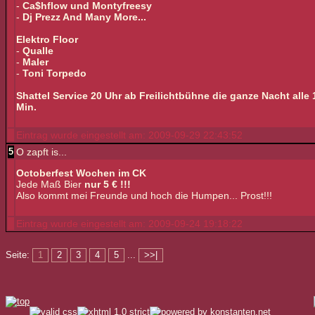
-
Ca$hflow und Montyfreesy
-
Dj Prezz And Many More...
Elektro Floor
-
Qualle
-
Maler
-
Toni Torpedo
Shattel Service 20 Uhr ab Freilichtbühne die ganze Nacht alle 
Min.
Eintrag wurde eingestellt am: 2009-09-29 22:43:52
5
O zapft is...
Octoberfest Wochen im CK
Jede Maß Bier
nur 5 € !!!
Also kommt mei Freunde und hoch die Humpen... Prost!!!
Eintrag wurde eingestellt am: 2009-09-24 19:18:22
Seite:
1
2
3
4
5
...
>>|